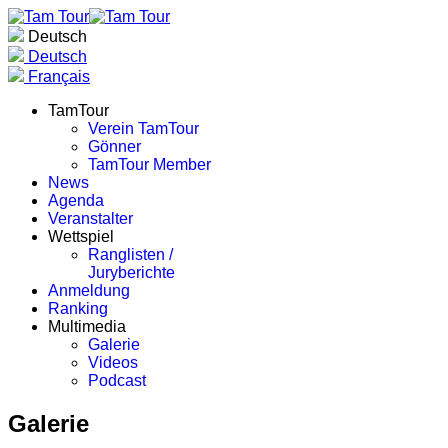
Deutsch
Deutsch
Français
TamTour
Verein TamTour
Gönner
TamTour Member
News
Agenda
Veranstalter
Wettspiel
Ranglisten /
Juryberichte
Anmeldung
Ranking
Multimedia
Galerie
Videos
Podcast
Galerie