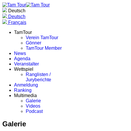
Deutsch
Deutsch
Français
TamTour
Verein TamTour
Gönner
TamTour Member
News
Agenda
Veranstalter
Wettspiel
Ranglisten /
Juryberichte
Anmeldung
Ranking
Multimedia
Galerie
Videos
Podcast
Galerie